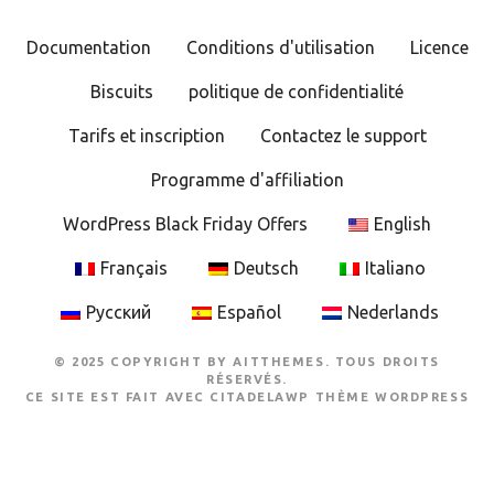
t
Documentation
Conditions d'utilisation
Licence
i
Biscuits
politique de confidentialité
o
Tarifs et inscription
Contactez le support
n
Programme d'affiliation
d
WordPress Black Friday Offers
English
e
Français
Deutsch
Italiano
s
Русский
Español
Nederlands
m
© 2025 COPYRIGHT BY AITTHEMES. TOUS DROITS
e
RÉSERVÉS.
CE SITE EST FAIT AVEC
CITADELAWP THÈME WORDPRESS
s
s