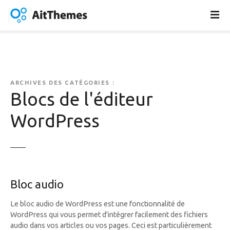
A
l
l
e
r
a
u
ARCHIVES DES CATÉGORIES :
c
Blocs de l'éditeur
o
WordPress
n
t
e
n
u
Bloc audio
Le bloc audio de WordPress est une fonctionnalité de
WordPress qui vous permet d'intégrer facilement des fichiers
audio dans vos articles ou vos pages. Ceci est particulièrement