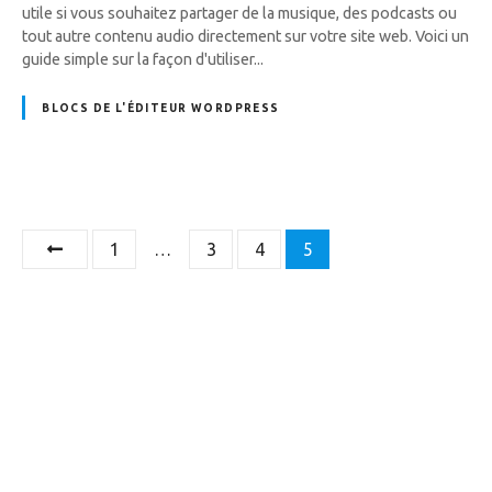
utile si vous souhaitez partager de la musique, des podcasts ou
tout autre contenu audio directement sur votre site web. Voici un
guide simple sur la façon d'utiliser...
BLOCS DE L'ÉDITEUR WORDPRESS
N
1
…
3
4
5
a
v
i
g
a