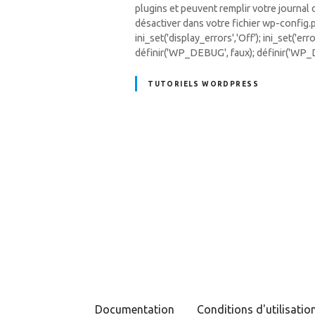
plugins et peuvent remplir votre journal
désactiver dans votre fichier wp-config.
ini_set('display_errors','Off'); ini_set('er
définir('WP_DEBUG', faux); définir('WP
TUTORIELS WORDPRESS
N
a
v
i
g
Documentation
Conditions d'utilisatio