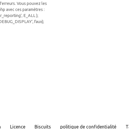
 d'erreurs. Vous pouvez les
php avec ces paramètres :
ror_reporting', E_ALL );
_DEBUG_DISPLAY', faux);
n
Licence
Biscuits
politique de confidentialité
T