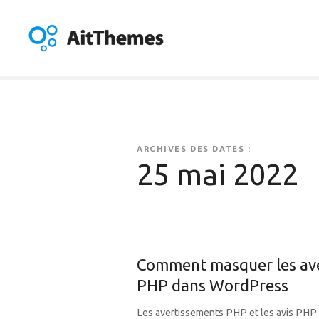
A
l
l
e
r
a
u
c
o
ARCHIVES DES DATES :
n
25 mai 2022
t
e
n
u
Comment masquer les ave
PHP dans WordPress
Les avertissements PHP et les avis PHP 