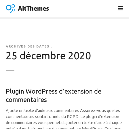
A
l
l
e
r
a
u
ARCHIVES DES DATES :
c
25 décembre 2020
o
n
t
e
n
Plugin WordPress d'extension de
u
commentaires
Ajoute un texte d'aide aux commentaires Assurez-vous que les
commentateurs sont informés du RGPD. Le plugin d'extension
de commentaires vous permet d'ajouter un texte d'aide à chaque
entrée dans le formulaire de commentaire WordPress. Ce plugin