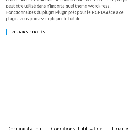
peut être utilisé dans n'importe quel thème WordPress.
Fonctionnalités du plugin Plugin prêt pour le RGPDGrâce à ce
plugin, vous pouvez expliquer le but de…
PLUGINS HÉRITÉS
N
a
v
i
g
Documentation
Conditions d'utilisation
Licence
a