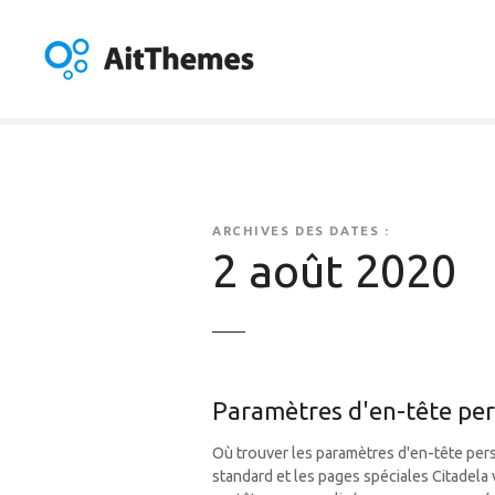
A
l
l
e
r
a
u
c
o
ARCHIVES DES DATES :
n
2 août 2020
t
e
n
u
Paramètres d'en-tête per
Où trouver les paramètres d'en-tête pe
standard et les pages spéciales Citadela