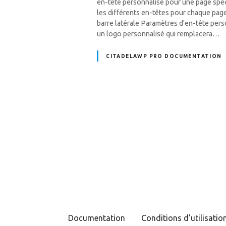
en-tête personnalisé pour une page spé
les différents en-têtes pour chaque page
barre latérale Paramètres d'en-tête pers
un logo personnalisé qui remplacera…
CITADELAWP PRO DOCUMENTATION
N
a
v
i
g
Documentation
Conditions d'utilisatio
a