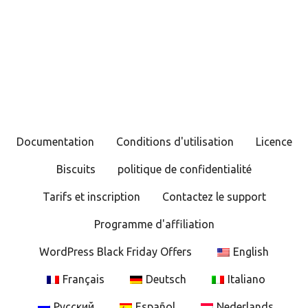
N
a
v
i
g
Documentation
Conditions d'utilisation
Licence
a
Biscuits
politique de confidentialité
t
Tarifs et inscription
Contactez le support
i
Programme d'affiliation
o
WordPress Black Friday Offers
English
n
Français
Deutsch
Italiano
d
Русский
Español
Nederlands