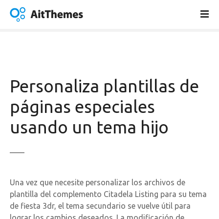
S
a
l
t
a
r
a
Personaliza plantillas de
l
c
páginas especiales
o
usando un tema hijo
n
t
e
n
i
d
Una vez que necesite personalizar los archivos de
o
plantilla del complemento Citadela Listing para su tema
de fiesta 3dr, el tema secundario se vuelve útil para
lograr los cambios deseados. La modificación de