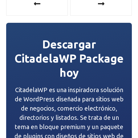
a
v
e
Descargar
g
CitadelaWP Package
a
hoy
c
i
CitadelaWP es una inspiradora solución
ó
de WordPress diseñada para sitios web
n
de negocios, comercio electrónico,
directorios y listados. Se trata de un
d
tema en bloque premium y un paquete
e
de plugins con diseños de sitios web de