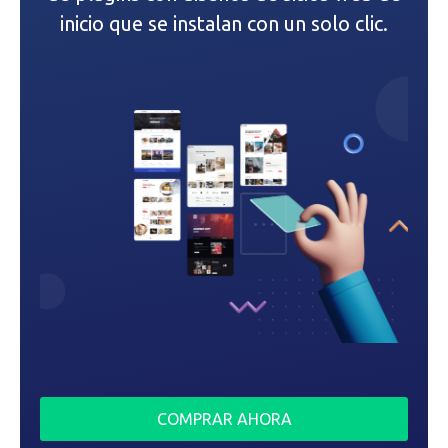
inicio que se instalan con un solo clic.
e
n
t
r
a
d
a
s
COMPRAR AHORA