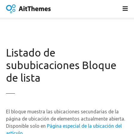
S
a
l
t
a
r
a
Listado de
l
c
sububicaciones Bloque
o
de lista
n
t
e
n
i
d
El bloque muestra las ubicaciones secundarias de la
o
página de ubicación de elementos actualmente abierta.
Disponible solo en
Página especial de la ubicación del
artículo
.