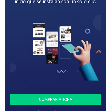
inicio que se instalan con un solo clic.
e
n
t
r
a
d
a
s
COMPRAR AHORA