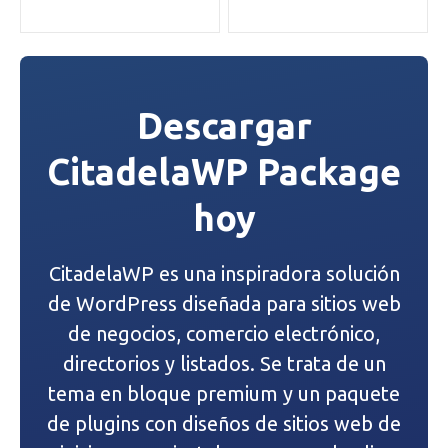
a
v
e
Descargar
g
CitadelaWP Package
a
hoy
c
i
CitadelaWP es una inspiradora solución
ó
de WordPress diseñada para sitios web
n
de negocios, comercio electrónico,
directorios y listados. Se trata de un
d
tema en bloque premium y un paquete
e
de plugins con diseños de sitios web de