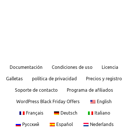
N
a
v
e
g
Documentación
Condiciones de uso
Licencia
a
Galletas
política de privacidad
Precios y registro
c
Soporte de contacto
Programa de afiliados
i
WordPress Black Friday Offers
English
ó
Français
Deutsch
Italiano
n
Русский
Español
Nederlands