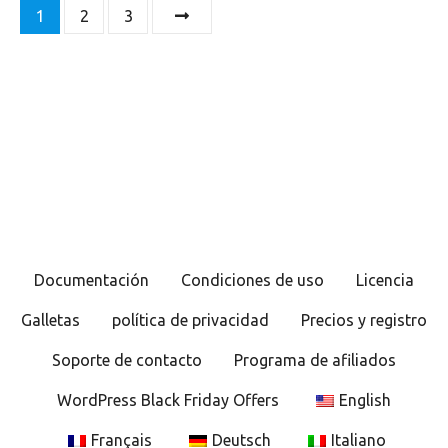
N
1
2
3
a
v
e
g
a
c
Documentación
Condiciones de uso
Licencia
i
Galletas
política de privacidad
Precios y registro
ó
Soporte de contacto
Programa de afiliados
n
WordPress Black Friday Offers
English
d
Français
Deutsch
Italiano