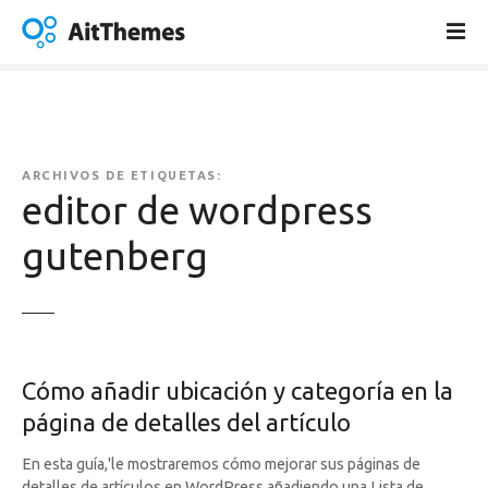
S
a
l
t
a
r
a
ARCHIVOS DE ETIQUETAS:
l
editor de wordpress
c
gutenberg
o
n
t
e
n
i
Cómo añadir ubicación y categoría en la
d
página de detalles del artículo
o
En esta guía,'le mostraremos cómo mejorar sus páginas de
detalles de artículos en WordPress añadiendo una Lista de