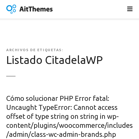
S
a
l
t
a
r
a
ARCHIVOS DE ETIQUETAS:
l
Listado CitadelaWP
c
o
n
t
e
Cómo solucionar PHP Error fatal:
n
Uncaught TypeError: Cannot access
i
offset of type string on string in wp-
d
o
content/plugins/woocommerce/includes
/admin/class-wc-admin-brands.php