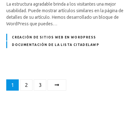
La estructura agradable brinda a los visitantes una mejor
usabilidad. Puede mostrar artículos similares en la página de
detalles de su artículo. Hemos desarrollado un bloque de
WordPress que puedes…
CREACIÓN DE SITIOS WEB EN WORDPRESS
DOCUMENTACIÓN DE LA LISTA CITADELAWP
N
1
2
3
a
v
e
g