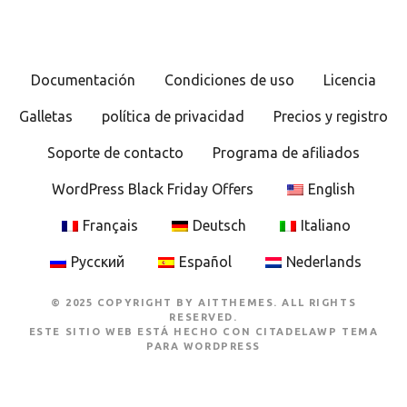
a
c
Documentación
Condiciones de uso
Licencia
i
Galletas
política de privacidad
Precios y registro
ó
Soporte de contacto
Programa de afiliados
n
WordPress Black Friday Offers
English
d
Français
Deutsch
Italiano
e
Русский
Español
Nederlands
l
© 2025 COPYRIGHT BY AITTHEMES. ALL RIGHTS
o
RESERVED.
ESTE SITIO WEB ESTÁ HECHO CON
CITADELAWP TEMA
PARA WORDPRESS
s
p