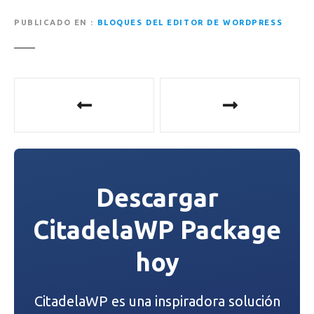
PUBLICADO EN
BLOQUES DEL EDITOR DE WORDPRESS
N
a
v
e
Descargar
g
CitadelaWP Package
a
hoy
c
i
CitadelaWP es una inspiradora solución