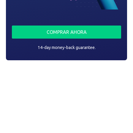
s
COMPRAR AHORA
14-day money-back guarantee.