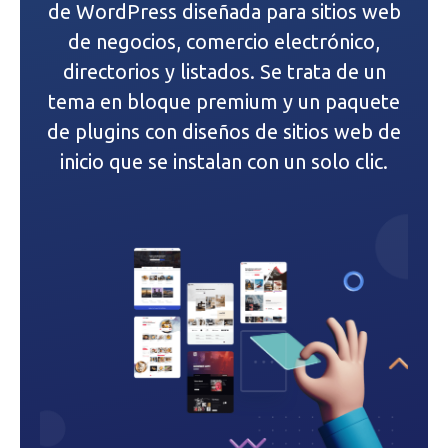
ó
de WordPress diseñada para sitios web
n
de negocios, comercio electrónico,
directorios y listados. Se trata de un
d
tema en bloque premium y un paquete
e
de plugins con diseños de sitios web de
inicio que se instalan con un solo clic.
e
n
t
r
a
d
a