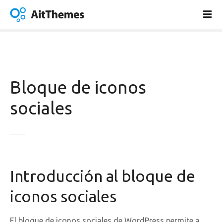
S
a
l
t
a
r
a
Bloque de iconos
l
c
sociales
o
n
t
e
n
Introducción al bloque de
i
d
iconos sociales
o
El bloque de iconos sociales de WordPress permite a