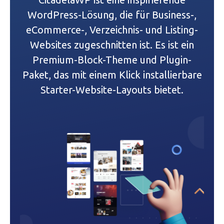
s
WordPress-Lösung, die für Business-,
eCommerce-, Verzeichnis- und Listing-
-
Websites zugeschnitten ist. Es ist ein
N
Premium-Block-Theme und Plugin-
a
Paket, das mit einem Klick installierbare
Starter-Website-Layouts bietet.
v
i
g
a
t
i
o