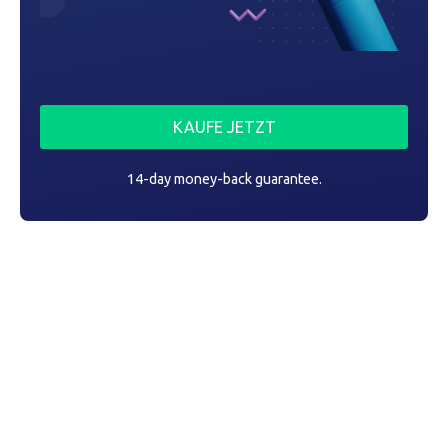
n
KAUFE JETZT
14-day money-back guarantee.