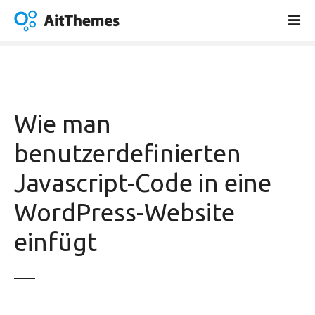
Z
u
m
I
n
h
a
Wie man
l
t
benutzerdefinierten
s
Javascript-Code in eine
p
r
WordPress-Website
i
n
einfügt
g
e
n