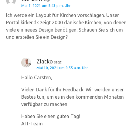
Mai 7, 2021 um 5:43 p.m. Uhr
-
Ich werde ein Layout für Kirchen vorschlagen. Unser
N
Portal kirker.dk zeigt 2000 dänische Kirchen, von denen
viele ein neues Design benötigen. Schauen Sie sich um
a
und erstellen Sie ein Design?
v
i
Zlatko
sagt:
Mai 10, 2021 um 9:55 a.m. Uhr
g
Hallo Carsten,
a
Vielen Dank für Ihr Feedback. Wir werden unser
t
Bestes tun, um es in den kommenden Monaten
verfügbar zu machen.
i
Haben Sie einen guten Tag!
o
AIT-Team
n