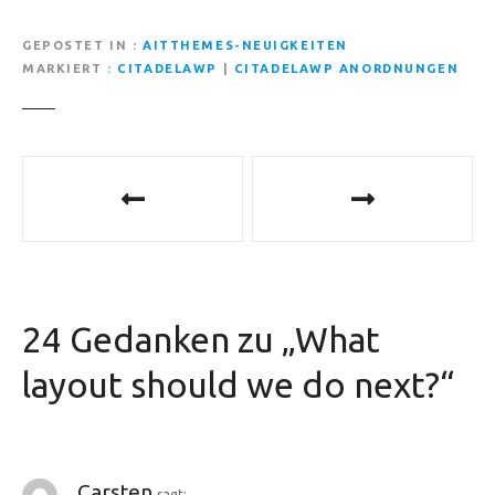
GEPOSTET IN
AITTHEMES-NEUIGKEITEN
MARKIERT
CITADELAWP
|
CITADELAWP ANORDNUNGEN
B
e
i
t
24 Gedanken zu „
What
r
layout should we do next?
“
a
g
s
Carsten
sagt: