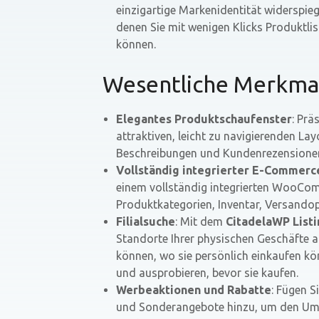
einzigartige Markenidentität widerspieg
denen Sie mit wenigen Klicks Produktl
können.
Wesentliche Merkma
Elegantes Produktschaufenster
: Prä
attraktiven, leicht zu navigierenden Lay
Beschreibungen und Kundenrezensionen s
Vollständig integrierter E-Commerc
einem vollständig integrierten WooCo
Produktkategorien, Inventar, Versandop
Filialsuche
: Mit dem
CitadelaWP Listi
Standorte Ihrer physischen Geschäfte a
können, wo sie persönlich einkaufen kön
und ausprobieren, bevor sie kaufen.
Werbeaktionen und Rabatte
: Fügen S
und Sonderangebote hinzu, um den Ums