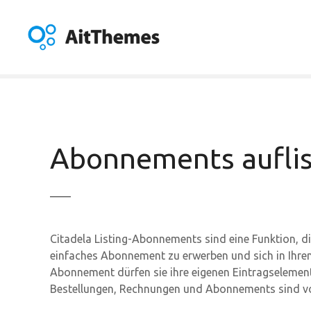
Z
u
m
I
n
h
a
l
t
Abonnements aufli
s
p
r
i
n
Citadela Listing-Abonnements sind eine Funktion, di
g
einfaches Abonnement zu erwerben und sich in Ihrem 
e
Abonnement dürfen sie ihre eigenen Eintragselemente
n
Bestellungen, Rechnungen und Abonnements sind vo