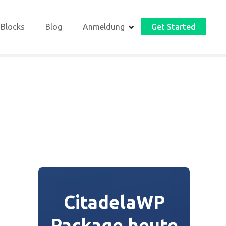
 Blocks
Blog
Anmeldung
Get Started
CitadelaWP
Package heute