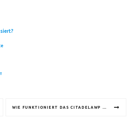
siert?
te
T
WIE FUNKTIONIERT DAS CITADELAWP LISTING-PLUGIN?