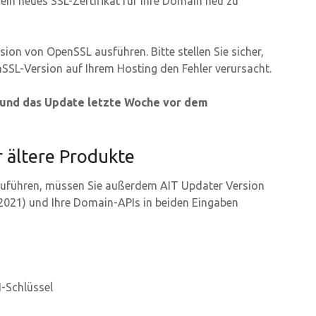
ein neues SSL-Zertifikat für Ihre Domain neu zu
sion von OpenSSL ausführen. Bitte stellen Sie sicher,
enSSL-Version auf Ihrem Hosting den Fehler verursacht.
 und das Update letzte Woche vor dem
r ältere Produkte
uführen, müssen Sie außerdem AIT Updater Version
t 2021) und Ihre Domain-APIs in beiden Eingaben
-Schlüssel