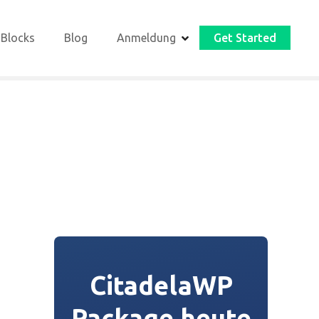
 Blocks
Blog
Anmeldung
Get Started
CitadelaWP
Package heute