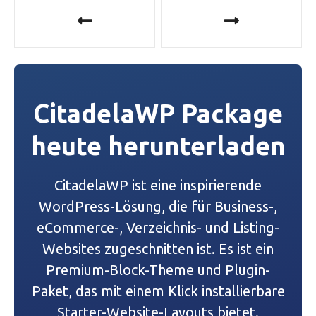
B
e
i
t
CitadelaWP Package
r
heute herunterladen
a
g
CitadelaWP ist eine inspirierende
s
WordPress-Lösung, die für Business-,
eCommerce-, Verzeichnis- und Listing-
-
Websites zugeschnitten ist. Es ist ein
N
Premium-Block-Theme und Plugin-
a
Paket, das mit einem Klick installierbare
Starter-Website-Layouts bietet.