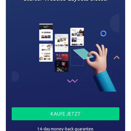
v
i
g
a
t
i
o
n
KAUFE JETZT
14-day money-back guarantee.