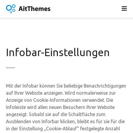
Z
u
m
I
n
h
a
Infobar-Einstellungen
l
t
s
p
r
Mit der Infobar können Sie beliebige Benachrichtigungen
i
auf Ihrer Website anzeigen. Wird normalerweise zur
n
Anzeige von Cookie-Informationen verwendet. Die
g
Infoleiste wird allen neuen Besuchern Ihrer Website
e
angezeigt. Sobald sie auf die Schaltfläche zum
n
Ausblenden von Inforbar klicken, bleibt es für sie für die
in der Einstellung „Cookie-Ablauf“ festgelegte Anzahl