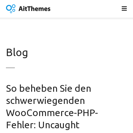
Z
u
m
I
n
h
a
Blog
l
t
s
p
r
So beheben Sie den
i
n
schwerwiegenden
g
WooCommerce-PHP-
e
n
Fehler: Uncaught