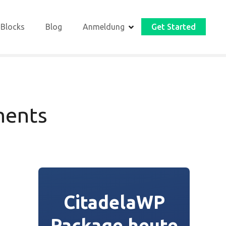
 Blocks
Blog
Anmeldung
Get Started
ments
CitadelaWP
Package heute