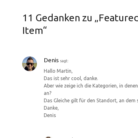
i
t
11 Gedanken zu „
Featured
r
Item
“
a
g
Denis
sagt:
s
Hallo Martin,
-
Das ist sehr cool, danke.
Aber wie zeige ich die Kategorien, in denen
N
an?
Das Gleiche gilt für den Standort, an dem 
a
Danke,
v
Denis
i