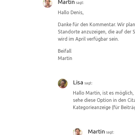
g
Martin
sagt:
Hallo Denis,
a
Danke für den Kommentar. Wir plan
t
Standorte anzuzeigen, die auf der S
i
wird im April verfügbar sein.
o
Beifall
Martin
n
Lisa
sagt:
Hallo Martin, ist es möglich,
sehe diese Option in den Ci
Kategorieanzeige (für Beiträg
Martin
sagt: