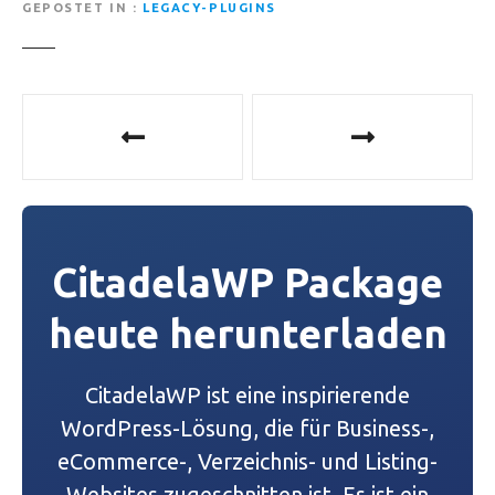
GEPOSTET IN
LEGACY-PLUGINS
B
e
i
t
CitadelaWP Package
r
heute herunterladen
a
g
CitadelaWP ist eine inspirierende
s
WordPress-Lösung, die für Business-,
eCommerce-, Verzeichnis- und Listing-
-
Websites zugeschnitten ist. Es ist ein