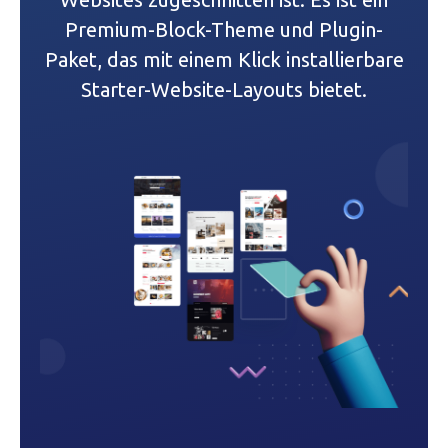
N
Premium-Block-Theme und Plugin-
a
Paket, das mit einem Klick installierbare
Starter-Website-Layouts bietet.
v
i
g
a
t
i
o
n