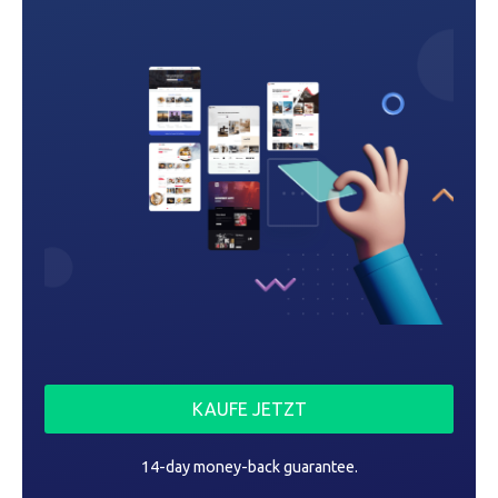
i
g
a
t
i
o
n
KAUFE JETZT
14-day money-back guarantee.