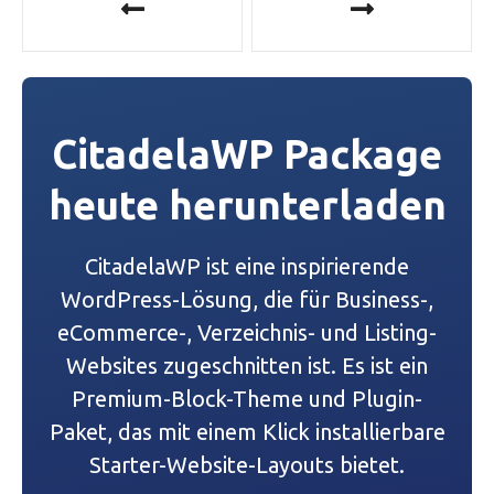
e
i
t
CitadelaWP Package
r
heute herunterladen
a
g
CitadelaWP ist eine inspirierende
s
WordPress-Lösung, die für Business-,
eCommerce-, Verzeichnis- und Listing-
-
Websites zugeschnitten ist. Es ist ein
N
Premium-Block-Theme und Plugin-
a
Paket, das mit einem Klick installierbare
Starter-Website-Layouts bietet.
v