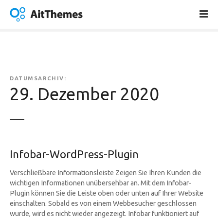
Z
u
m
I
n
h
a
DATUMSARCHIV:
l
29. Dezember 2020
t
s
p
r
i
Infobar-WordPress-Plugin
n
g
Verschließbare Informationsleiste Zeigen Sie Ihren Kunden die
e
wichtigen Informationen unübersehbar an. Mit dem Infobar-
n
Plugin können Sie die Leiste oben oder unten auf Ihrer Website
einschalten. Sobald es von einem Webbesucher geschlossen
wurde, wird es nicht wieder angezeigt. Infobar funktioniert auf