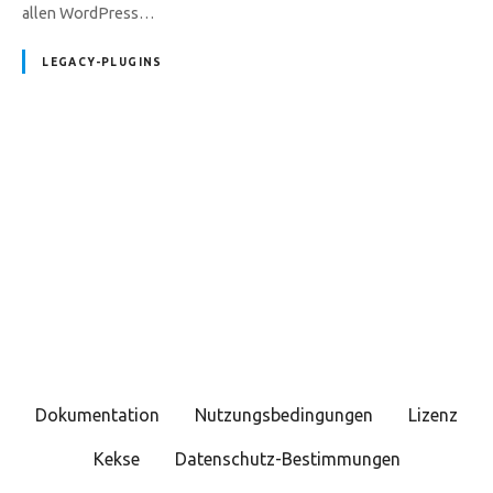
allen WordPress…
LEGACY-PLUGINS
P
o
s
t
s
Dokumentation
Nutzungsbedingungen
Lizenz
N
Kekse
Datenschutz-Bestimmungen
a