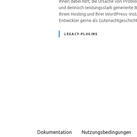
Ihnen dabei hilft, die Ursache von Probl
und dennoch leistungsstark generierte B
Ihrem Hosting und Ihrer WordPress-Insta
Entwickler gerne als Gutenachtgeschicht
LEGACY-PLUGINS
P
o
s
t
s
Dokumentation
Nutzungsbedingungen
N