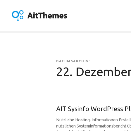
Z
u
m
I
n
h
a
l
t
DATUMSARCHIV:
s
22. Dezember
p
r
i
n
g
AIT Sysinfo WordPress Pl
e
n
Nützliche Hosting-Informationen Erstell
nützlichen Systeminformationsbericht ü