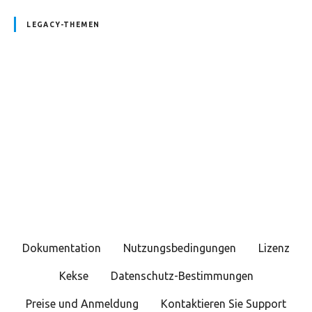
LEGACY-THEMEN
P
o
s
t
s
Dokumentation
Nutzungsbedingungen
Lizenz
N
Kekse
Datenschutz-Bestimmungen
a
Preise und Anmeldung
Kontaktieren Sie Support