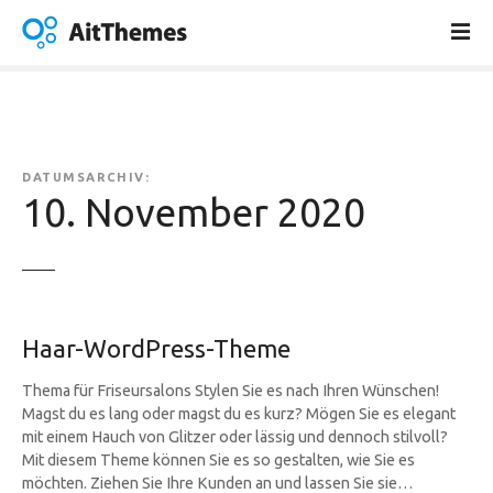
Z
u
m
I
n
h
a
DATUMSARCHIV:
l
10. November 2020
t
s
p
r
i
Haar-WordPress-Theme
n
g
Thema für Friseursalons Stylen Sie es nach Ihren Wünschen!
e
Magst du es lang oder magst du es kurz? Mögen Sie es elegant
n
mit einem Hauch von Glitzer oder lässig und dennoch stilvoll?
Mit diesem Theme können Sie es so gestalten, wie Sie es
möchten. Ziehen Sie Ihre Kunden an und lassen Sie sie…