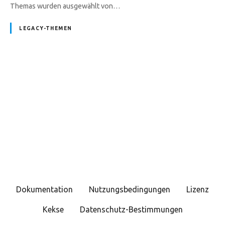
Themas wurden ausgewählt von…
LEGACY-THEMEN
P
o
s
t
s
Dokumentation
Nutzungsbedingungen
Lizenz
N
Kekse
Datenschutz-Bestimmungen
a