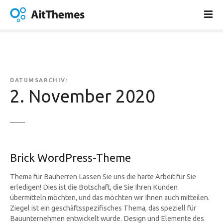
Z
u
m
I
n
h
a
DATUMSARCHIV:
l
2. November 2020
t
s
p
r
i
Brick WordPress-Theme
n
g
Thema für Bauherren Lassen Sie uns die harte Arbeit für Sie
e
erledigen! Dies ist die Botschaft, die Sie Ihren Kunden
n
übermitteln möchten, und das möchten wir Ihnen auch mitteilen.
Ziegel ist ein geschäftsspezifisches Thema, das speziell für
Bauunternehmen entwickelt wurde. Design und Elemente des